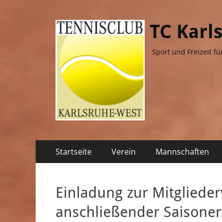
TC Karl
Sport und Freizeit fü
Primäres
Zum
Startseite
Verein
Mannschaften
Inhalt
Menü
springen
Einladung zur Mitglied
anschließender Saisone