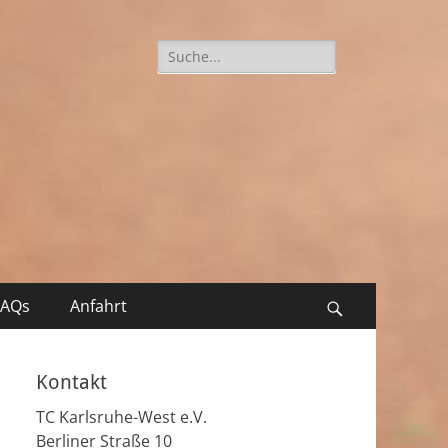
Suche
nach:
FAQs
Anfahrt
Suchen
Kontakt
TC Karlsruhe-West e.V.
Berliner Straße 10