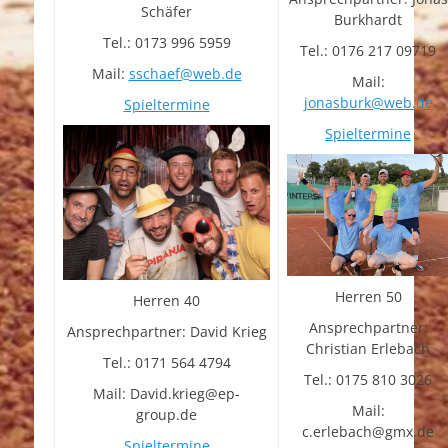
Schäfer
Burkhardt
Tel.: 0173 996 5959
Tel.: 0176 217 09719
Mail:
sschaef@web.de
Mail:
jonasburk@web.de
Spieltermine
Spieltermine
Herren 50
Herren 40
Ansprechpartner:
Ansprechpartner: David Krieg
Christian Erlebach
Tel.: 0171 564 4794
Tel.: 0175 810 3026
Mail: David.krieg@ep-
Mail:
group.de
c.erlebach@gmx.de
Spieltermine