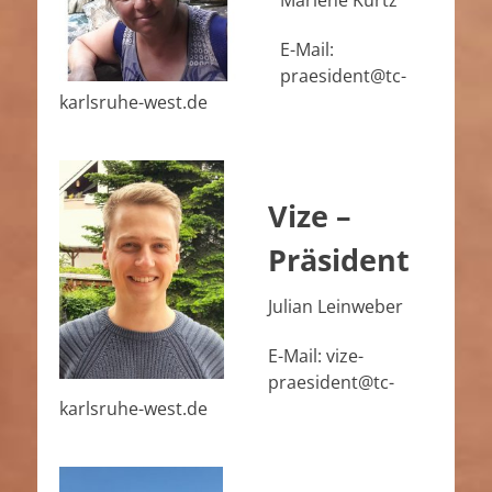
Marlene Kurtz
E-Mail:
praesident@tc-
karlsruhe-west.de
Vize –
Präsident
Julian Leinweber
E-Mail: vize-
praesident@tc-
karlsruhe-west.de