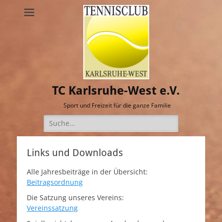
TC Karlsruhe-West e.V.
Sport und Freizeit für die ganze Familie
Suche
nach:
Links und Downloads
Alle Jahresbeiträge in der Übersicht:
Beitragsordnung
Die Satzung unseres Vereins:
Vereinssatzung