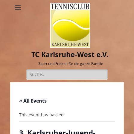
TC Karlsruhe-West e.V.
Sport und Freizeit für die ganze Familie
Suche
nach:
« All Events
This event has passed.
3. Karlsruher-Jugend-