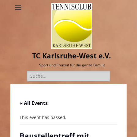
TC Karlsruhe-West e.V.
Sport und Freizeit für die ganze Familie
Suche
nach:
« All Events
This event has passed.
Baustellentreff mit