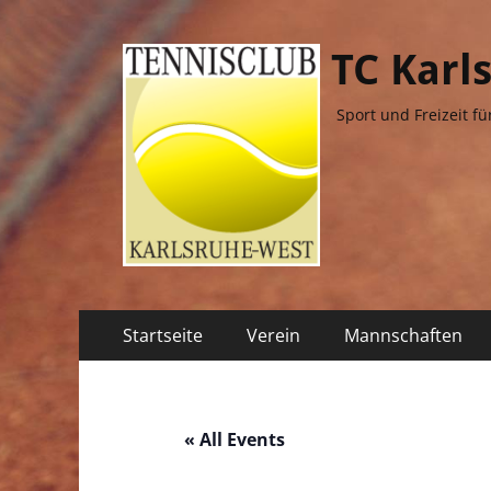
TC Karl
Sport und Freizeit fü
Primäres
Zum
Startseite
Verein
Mannschaften
Inhalt
Menü
springen
« All Events