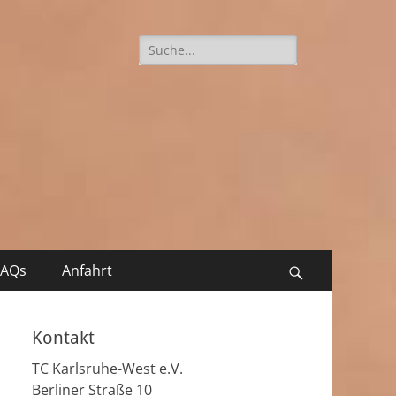
Suche
nach:
FAQs
Anfahrt
Suchen
Kontakt
TC Karlsruhe-West e.V.
Berliner Straße 10