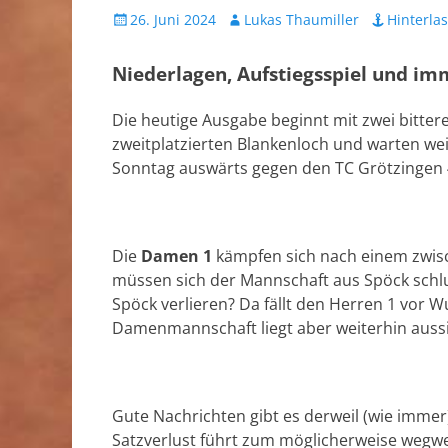
Veröffentlicht
Autor
26. Juni 2024
Lukas Thaumiller
Hinterla
am
Niederlagen, Aufstiegsspiel und i
Die heutige Ausgabe beginnt mit zwei bitter
zweitplatzierten Blankenloch und warten wei
Sonntag auswärts gegen den TC Grötzingen 
Die
Damen 1
kämpfen sich nach einem zwisc
müssen sich der Mannschaft aus Spöck schlu
Spöck verlieren? Da fällt den Herren 1 vor W
Damenmannschaft liegt aber weiterhin aussich
Gute Nachrichten gibt es derweil (wie imme
Satzverlust führt zum möglicherweise wegw