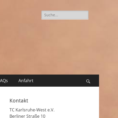
Suche
nach:
FAQs
Anfahrt
Suchen
Kontakt
TC Karlsruhe-West e.V.
Berliner Straße 10