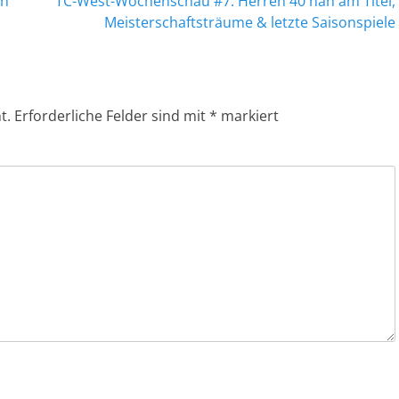
Nächster
in
TC-West-Wochenschau #7: Herren 40 nah am Titel,
Beitrag:
Meisterschaftsträume & letzte Saisonspiele
t.
Erforderliche Felder sind mit
*
markiert