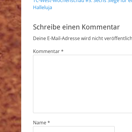
Vorheriger
TC-West-Wochenschau #5: Sechs Siege für e
Beitrag:
Halleluja
Schreibe einen Kommentar
Deine E-Mail-Adresse wird nicht veröffentlich
Kommentar
*
Name
*