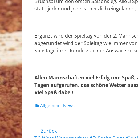
Bruchsal um den ersten Saisonsieg. Alle 3 S
statt, jeder und jede ist herzlich eingelade
Ergänzt wird der Spieltag von der 2. Mannsc
abgerundet wird der Spieltag wie immer vo
Spieltage ihrer Runde zu einer Auswärtsreis
Allen Mannschaften viel Erfolg und Spaß,
Tagen aufgerufen, das schöne Wetter aus
Viel Spaß dabei!
Kategorien
Allgemein
,
News
Beitragsnavigation
← Zurück