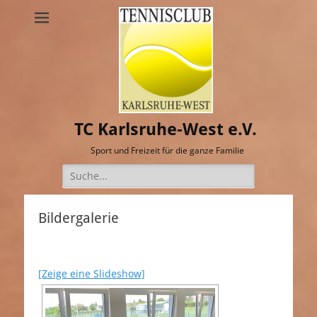
TC Karlsruhe-West e.V.
Sport und Freizeit für die ganze Familie
Suche
nach:
Bildergalerie
[Zeige eine Slideshow]