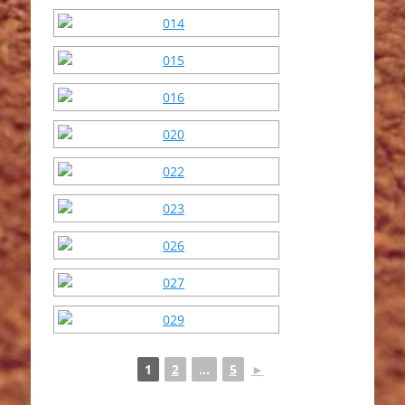
1
2
...
5
►