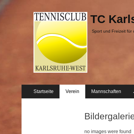
TC Karl
Sport und Freizeit für
Primäres
Zum
Startseite
Verein
Mannschaften
Inhalt
Menü
springen
Bildergaleri
no images were found