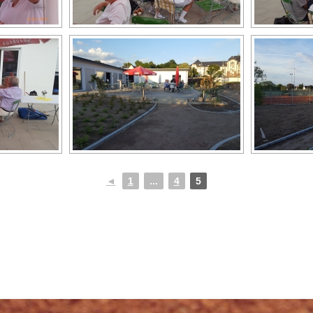
◄
1
...
4
5