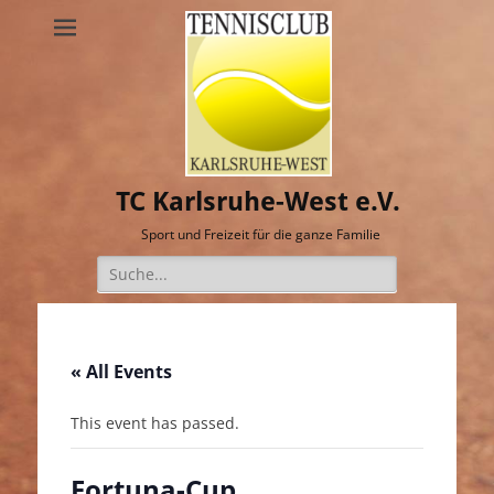
TC Karlsruhe-West e.V.
Sport und Freizeit für die ganze Familie
Suche
nach:
« All Events
This event has passed.
Fortuna-Cup