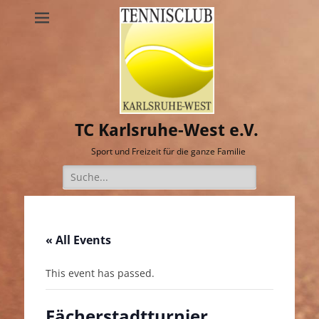
TC Karlsruhe-West e.V.
Sport und Freizeit für die ganze Familie
Suche
nach:
« All Events
This event has passed.
Fächerstadtturnier