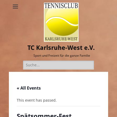
TC Karlsruhe-West e.V.
Sport und Freizeit für die ganze Familie
Suche
nach:
« All Events
This event has passed.
Spätsommer-Fest