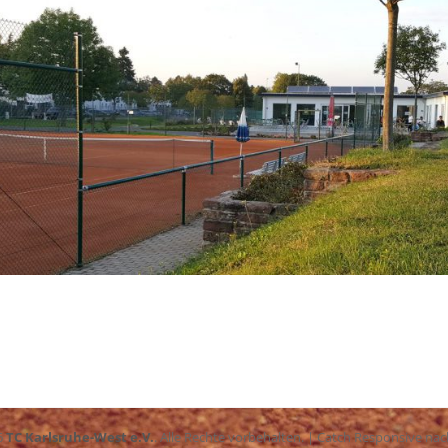
6
TC Karlsruhe-West e.V.
. Alle Rechte vorbehalten. | Catch Responsive na