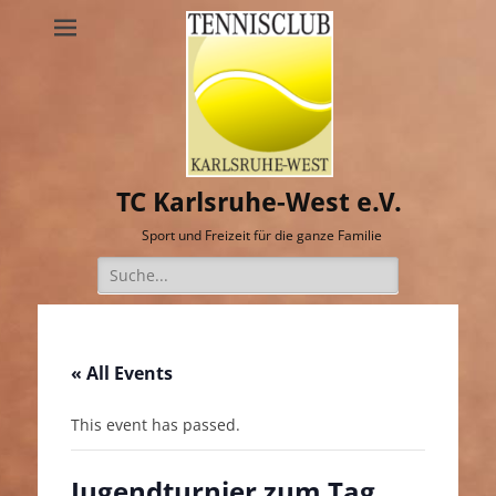
TC Karlsruhe-West e.V.
Sport und Freizeit für die ganze Familie
Suche
nach:
« All Events
This event has passed.
Jugendturnier zum Tag