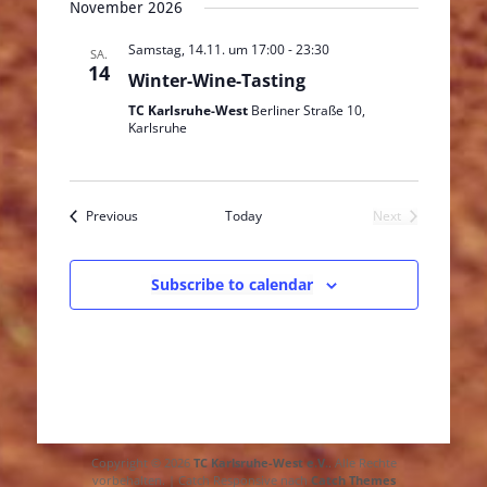
November 2026
Samstag, 14.11. um 17:00
-
23:30
SA.
14
Winter-Wine-Tasting
TC Karlsruhe-West
Berliner Straße 10,
Karlsruhe
Events
Previous
Today
Next
Events
Subscribe to calendar
Copyright © 2026
TC Karlsruhe-West e.V.
. Alle Rechte
vorbehalten. | Catch Responsive nach
Catch Themes